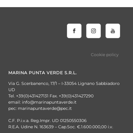
Cookie policy
MARINA PUNTA VERDE S.R.L.
Via G. Scerbanenco, 17/1 – I-33054 Lignano Sabbiadoro
UD
Tel. +39(0)431427131 Fax. +39(0)431427290
email: info@marinapuntaverde.it
pec: marinapuntaverde@pec.it
C.F. P.i.v.a. Reg.Impr. UD 01250550306
R.E.A. Udine N. 163639 – Cap.Soc. €.1.600.000,00 i.v.