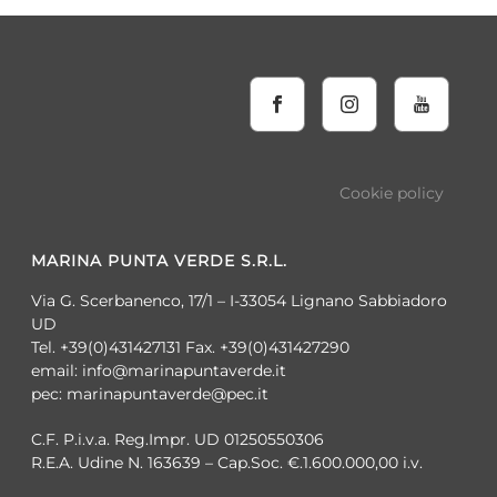
Cookie policy
MARINA PUNTA VERDE S.R.L.
Via G. Scerbanenco, 17/1 – I-33054 Lignano Sabbiadoro
UD
Tel. +39(0)431427131 Fax. +39(0)431427290
email: info@marinapuntaverde.it
pec: marinapuntaverde@pec.it
C.F. P.i.v.a. Reg.Impr. UD 01250550306
R.E.A. Udine N. 163639 – Cap.Soc. €.1.600.000,00 i.v.