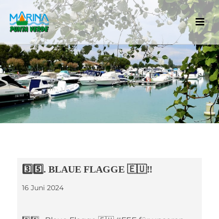
3️⃣5️⃣. BLAUE FLAGGE 🇪🇺‼️
16 Juni 2024