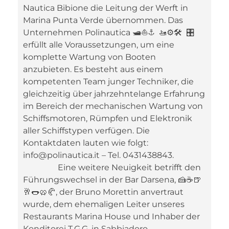
Nautica Bibione die Leitung der Werft in
Marina Punta Verde übernommen. Das
Unternehmen Polinautica 🛥⛵⚓ 🚤⚙️🛠 🎛
erfüllt alle Voraussetzungen, um eine
komplette Wartung von Booten
anzubieten. Es besteht aus einem
kompetenten Team junger Techniker, die
gleichzeitig über jahrzehntelange Erfahrung
im Bereich der mechanischen Wartung von
Schiffsmotoren, Rümpfen und Elektronik
aller Schiffstypen verfügen. Die
Kontaktdaten lauten wie folgt:
info@polinautica.it – Tel. 0431438843.
Eine weitere Neuigkeit betrifft den
Führungswechsel in der Bar Darsena, 🍰☕🍺
🥂🌭🥨🥐, der Bruno Morettin anvertraut
wurde, dem ehemaligen Leiter unseres
Restaurants Marina House und Inhaber der
Konditorei T.G.G. in Sabbiadoro.