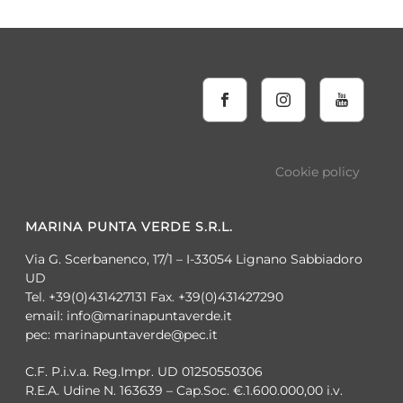
Cookie policy
MARINA PUNTA VERDE S.R.L.
Via G. Scerbanenco, 17/1 – I-33054 Lignano Sabbiadoro
UD
Tel. +39(0)431427131 Fax. +39(0)431427290
email: info@marinapuntaverde.it
pec: marinapuntaverde@pec.it
C.F. P.i.v.a. Reg.Impr. UD 01250550306
R.E.A. Udine N. 163639 – Cap.Soc. €.1.600.000,00 i.v.