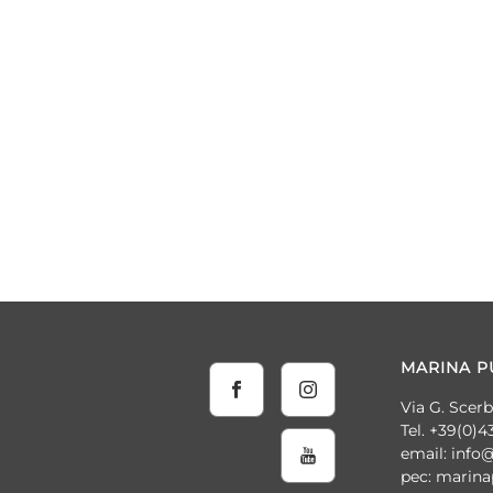
MARINA PU
Via G. Scer
Tel. +39(0)4
email: info
pec: marin