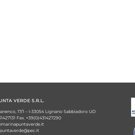
NTA VERDE S.R.L.
banenco, 17/1 – I-33054 Lignano Sabbiadoro UD
31427131 Fax. +39(0)431427290
@marinapuntaverde.it
apuntaverde@pec.it