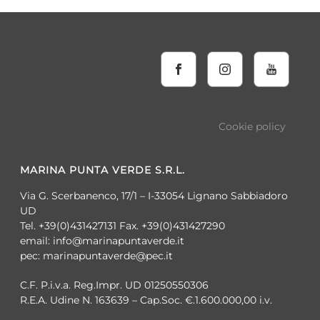
Cookie policy
MARINA PUNTA VERDE S.R.L.
Via G. Scerbanenco, 17/1 – I-33054 Lignano Sabbiadoro
UD
Tel. +39(0)431427131 Fax. +39(0)431427290
email: info@marinapuntaverde.it
pec: marinapuntaverde@pec.it
C.F. P.i.v.a. Reg.Impr. UD 01250550306
R.E.A. Udine N. 163639 – Cap.Soc. €.1.600.000,00 i.v.