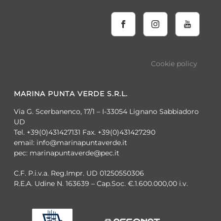
Cookie policy
MARINA PUNTA VERDE S.R.L.
Via G. Scerbanenco, 17/1 – I-33054 Lignano Sabbiadoro
UD
Tel. +39(0)431427131 Fax. +39(0)431427290
email: info@marinapuntaverde.it
pec: marinapuntaverde@pec.it
C.F. P.i.v.a. Reg.Impr. UD 01250550306
R.E.A. Udine N. 163639 – Cap.Soc. €.1.600.000,00 i.v.