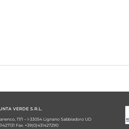
NTA VERDE S.R.L.
banenco, 17/1 – I-33054 Lignano Sabbiadoro UD
31427131 Fax. +39(0)431427290