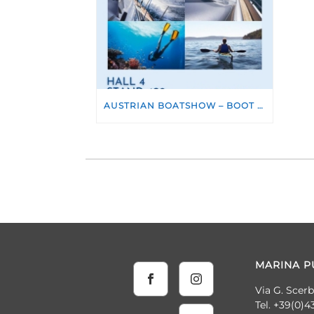
AUSTRIAN BOATSHOW – BOOT TULLN WIR SIND DABEI
MARINA PU
Via G. Scer
Tel. +39(0)4