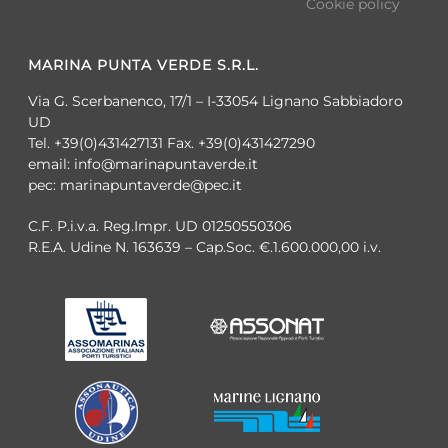
Cookie policy
MARINA PUNTA VERDE S.R.L.
Via G. Scerbanenco, 17/1 – I-33054 Lignano Sabbiadoro
UD
Tel. +39(0)431427131 Fax. +39(0)431427290
email: info@marinapuntaverde.it
pec: marinapuntaverde@pec.it
C.F. P.i.v.a. Reg.Impr. UD 01250550306
R.E.A. Udine N. 163639 – Cap.Soc. €.1.600.000,00 i.v.